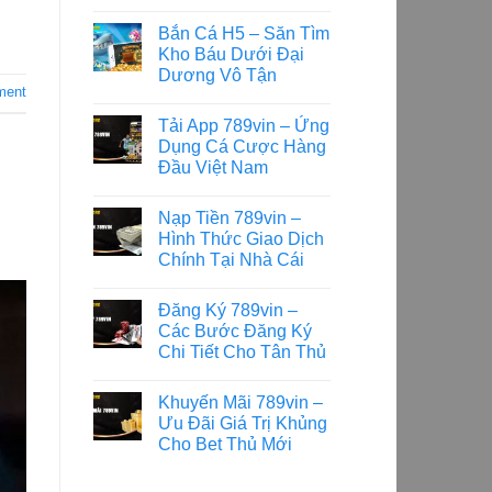
Bắn Cá H5 – Săn Tìm
Kho Báu Dưới Đại
Dương Vô Tận
ment
Tải App 789vin – Ứng
Dụng Cá Cược Hàng
Đầu Việt Nam
Nạp Tiền 789vin –
Hình Thức Giao Dịch
Chính Tại Nhà Cái
Đăng Ký 789vin –
Các Bước Đăng Ký
Chi Tiết Cho Tân Thủ
Khuyến Mãi 789vin –
Ưu Đãi Giá Trị Khủng
Cho Bet Thủ Mới