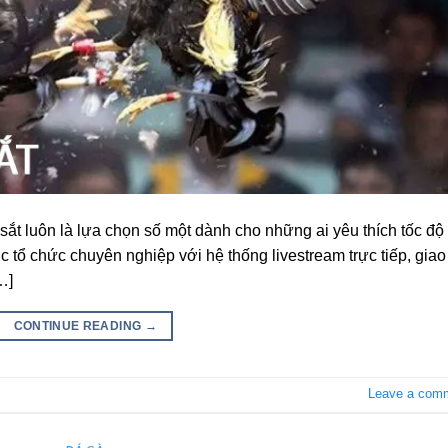
sắt luôn là lựa chọn số một dành cho những ai yêu thích tốc độ
c tổ chức chuyên nghiệp với hệ thống livestream trực tiếp, giao
…]
CONTINUE READING
→
Leave a com