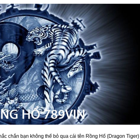
chắc chắn bạn không thể bỏ qua cái tên Rồng Hổ (Dragon Tiger)