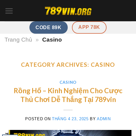
Skip
to
content
APP 78K
CODE 89K
Trang Chủ
»
Casino
CATEGORY ARCHIVES:
CASINO
CASINO
Rồng Hổ – Kinh Nghiệm Cho Cược
Thủ Chơi Dễ Thắng Tại 789vin
POSTED ON
THÁNG 4 23, 2025
BY
ADMIN