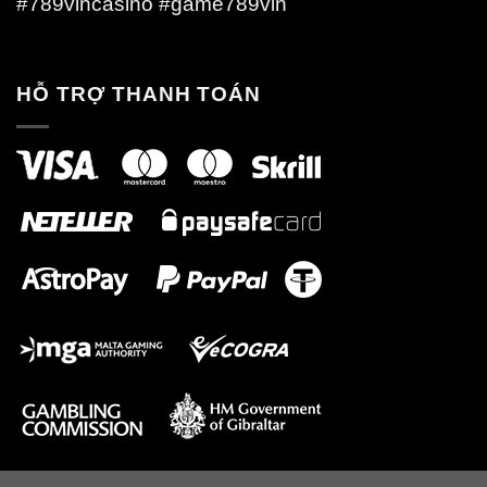
#789vincasino #game789vin
HỖ TRỢ THANH TOÁN